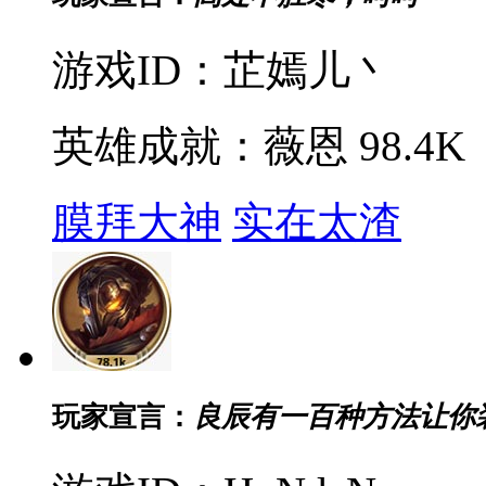
游戏ID：芷嫣儿丶
英雄成就：薇恩 98.4K
膜拜大神
实在太渣
玩家宣言：
良辰有一百种方法让你