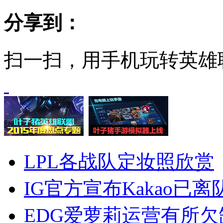
分享到：
扫一扫，用手机玩转英雄
LPL各战队定妆照欣赏
IG官方宣布Kakao已离
EDG爱萝莉运营有所欠