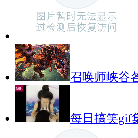
召唤师峡谷
每日搞笑gif