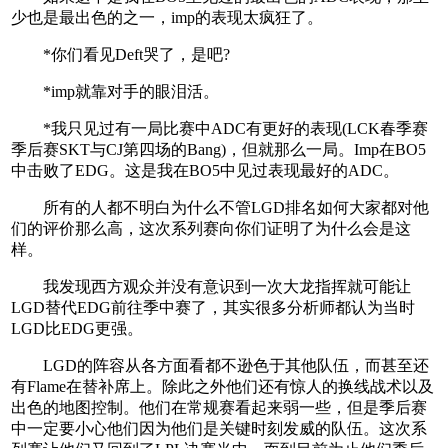
少也是最出色的之一，imp的表现太疯狂了。
*你们看见Deft哭了，是吧?
*imp就靠对手的眼泪活。
*我只见过有一局比赛中ADC有更好的表现(LCK春季赛
季后赛SKT与CJ第四场的Bang)，但就那么一局。Imp在BO5
中击败了EDG。这是我在BO5中见过表现最好的ADC。
所有的人都不明白为什么不管LGD排名如何大家都对他
们的评价那么高，这次系列赛向你们证明了为什么会是这
样。
我发现西方观众并没有意识到一次大龙指挥就可能让
LGD替代EDG前往季中赛了，其实很多分析师都认为当时
LGD比EDG更强。
LGD的阵容从各方面看都不逊色于其他队伍，而甚至还
有Flame在替补席上。除此之外他们还有惊人的换线战术以及
出色的地图控制。他们在常规赛看起来弱一些，但是季后赛
中一定要小心他们因为他们是关键时刻发威的队伍。这次系