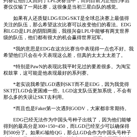
列赛让他们又回到了LPL决赛当中，而到目前为止他们季后
赛仅仅输了一局比赛，这很像是当初三星白队的感觉。
如果有人还质疑LDG/EDG/SKT是全球总决赛上最值得
关注的队伍，那么希望这次比赛可以改变他们的看法。EDG
和LGD是LPL的阴阳两面，我很兴奋LPL中能够有两支世界
级的队伍，他们都有很大的机会赢得世界冠军。
*我的意思是EDG在这次比赛当中表现得一点也不好。我
希望他们只会在今天表现这么差，但真的太太太太差了。
*特别是PawN的表现比我平时见过的要差很多。为淘宝
权鼓掌，这可能是他表现最好的系列赛。
*老实说我希望LGD遇到SKT而不是EDG，因为我觉得
SKT打LGD会更困难一些。LGD这支队伍更加系统，不会有
那么多的失误让SKT去利用。
*而且也是Faker第一次遇到GODV，大家都非常期待。
EDG已经无法作为中国头号种子出线了，因为他们能够
得到的最高分是300+150=450，而LGD已经至少可以确保得
到500分了。如果iG输给QG，那么LGD会作为中国头号种子