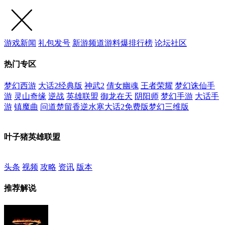
游戏新闻
礼包发号
新游频道
游料爆
排行榜
论坛社区
热门专区
梦幻西游
大话2经典版
神武2
倩女幽魂
王者荣耀
梦幻诛仙手
游
灵山奇缘
逆战
英雄联盟
御龙在天
阴阳师
梦幻手游
大话手
游
镇魔曲
问道
楚留香
逆水寒
大话2免费版
梦幻三维版
叶子猪英雄联盟
头条
视频
攻略
资讯
版本
推荐解说