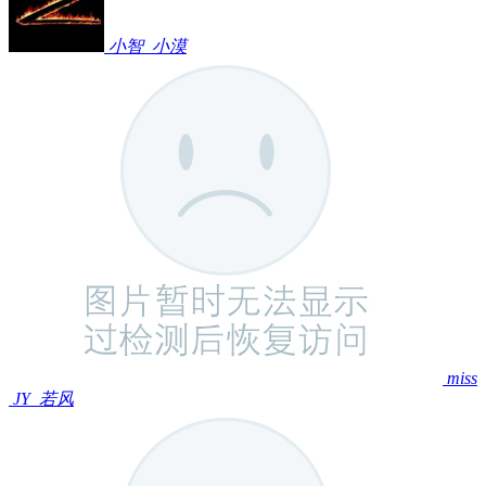
小智
小漠
miss
JY
若风