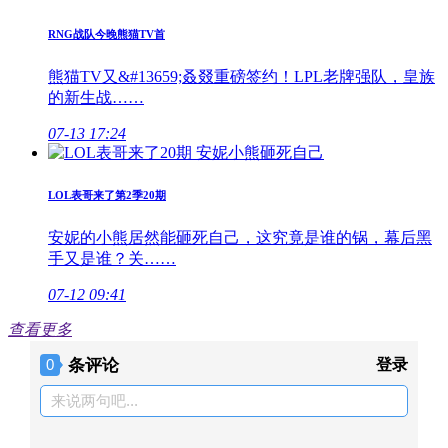
RNG战队今晚熊猫TV首
熊猫TV又&#13659;叒叕重磅签约！LPL老牌强队，皇族
的新生战……
07-13 17:24
LOL表哥来了第2季20期
安妮的小熊居然能砸死自己，这究竟是谁的锅，幕后黑
手又是谁？关……
07-12 09:41
查看更多
条评论
登录
0
来说两句吧...