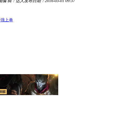
频
编 辑：
达人
发布日期：
2016-03-01 09:37
最强上单