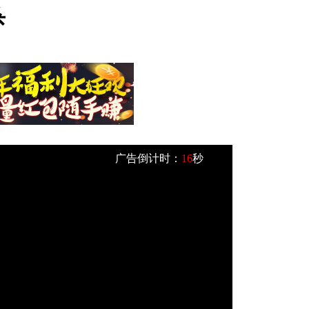
杀
广告倒计时：
15
秒