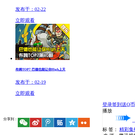
发布于：02-22
立即观看
布姆TOP7 巴德也能让你High上天
发布于：02-19
立即观看
登录签到送Q币
播放
分享到：
标 签：
精彩集