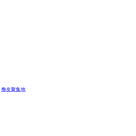
撸友聚集地