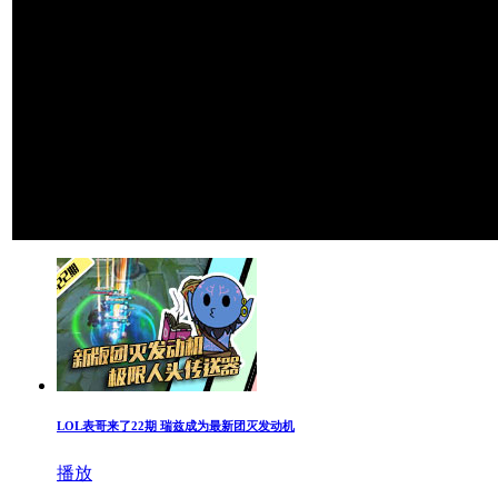
LOL表哥来了22期 瑞兹成为最新团灭发动机
播放