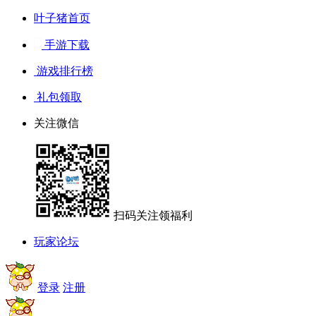
叶子猪首页
手游下载
游戏排行榜
礼包领取
关注微信
扫码关注领福利
玩家论坛
登录
注册