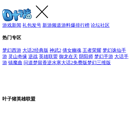
游戏新闻
礼包发号
新游频道
游料爆
排行榜
论坛社区
热门专区
梦幻西游
大话2经典版
神武2
倩女幽魂
王者荣耀
梦幻诛仙手
游
灵山奇缘
逆战
英雄联盟
御龙在天
阴阳师
梦幻手游
大话手
游
镇魔曲
问道
楚留香
逆水寒
大话2免费版
梦幻三维版
叶子猪英雄联盟