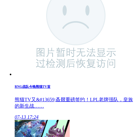
RNG战队今晚熊猫TV首
熊猫TV又&#13659;叒叕重磅签约！LPL老牌强队，皇族
的新生战……
07-13 17:24