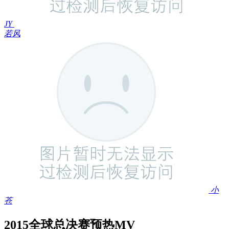
JY
若风
小
苍
2015全球总决赛预热MV