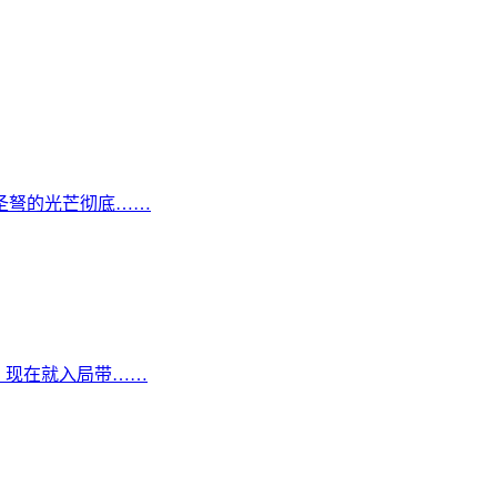
圣弩的光芒彻底……
，现在就入局带……