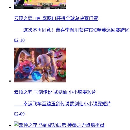
云顶之弈 TPC李图川获得全球总决赛门票
这次不再同意！恭喜李图川获得TPC精英巡回赛跨区对
02-10
云顶之弈 玉剑传说 武剑仙 小小锐雯短片
幸运飞车至臻玉剑传说武剑仙小小锐雯短片
02-09