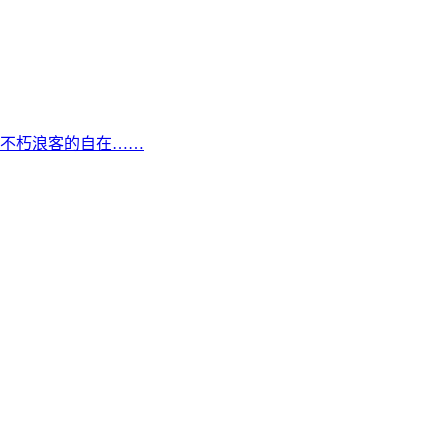
不朽浪客的自在……