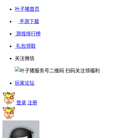
叶子猪首页
手游下载
游戏排行榜
礼包领取
关注微信
扫码关注领福利
玩家论坛
登录
注册