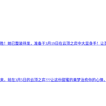
！她已整装待发，准备于3月19日在云顶之弈中大显身手！让
就在3月5日的云顶之弈???让这份甜蜜的美梦治愈你的心情