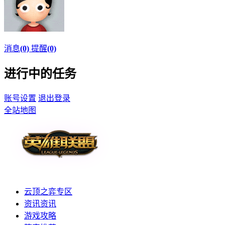
消息
(0)
提醒
(0)
进行中的任务
账号设置
退出登录
全站地图
云顶之弈专区
资讯资讯
游戏攻略