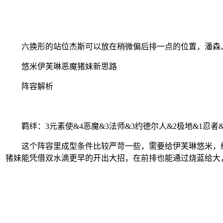
六换形的站位杰斯可以放在稍微偏后排一点的位置，潘森、
悠米伊芙琳恶魔猪妹新思路
阵容解析
羁绊：3元素使&4恶魔&3法师&3约德尔人&2极地&1忍者&
这个阵容里成型条件比较严苛一些，需要给伊芙琳悠米，给
猪妹能凭借双水滴更早的开出大招，在前排也能通过烧蓝给大