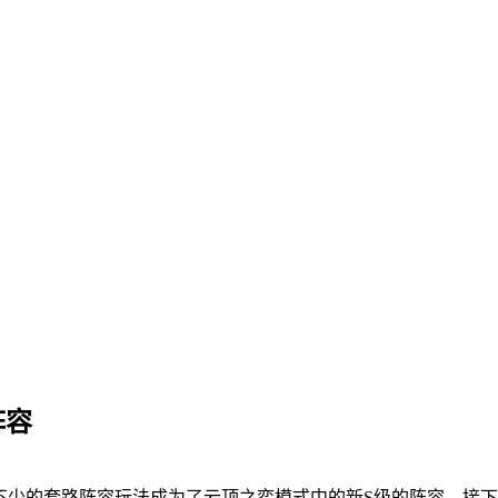
阵容
不少的套路阵容玩法成为了云顶之弈模式中的新S级的阵容，接下