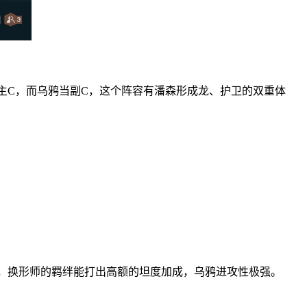
C，而乌鸦当副C，这个阵容有潘森形成龙、护卫的双重体
，换形师的羁绊能打出高额的坦度加成，乌鸦进攻性极强。