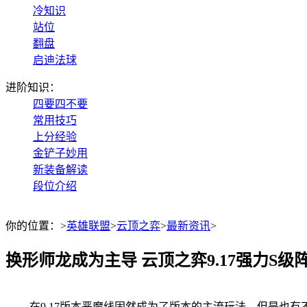
冷知识
站位
翻盘
启迪法球
进阶知识：
四要四不要
常用技巧
上分经验
金铲子妙用
新装备解读
段位介绍
你的位置：
>
英雄联盟
>
云顶之弈
>
最新资讯
>
换形师龙成为主导 云顶之弈9.17强力S级
在9.17版本恶魔线固然成为了版本的主流玩法，但是也有