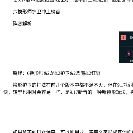
六换形师护卫冲上榜首
阵容解析
羁绊：6换形师&2龙&2护卫&2恶魔&2狂野
换形护卫的打法在前几个版本中都不温不火，但在9.17版
快，转型也相对会容易一些，是9.17新晋的一种新换形玩法，
如果拿不到日女潘森，可以利用龙、德莱文来形成其他的