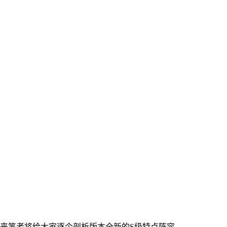
来笔者将给大家逐个剖析版本全新的S级特点阵容。