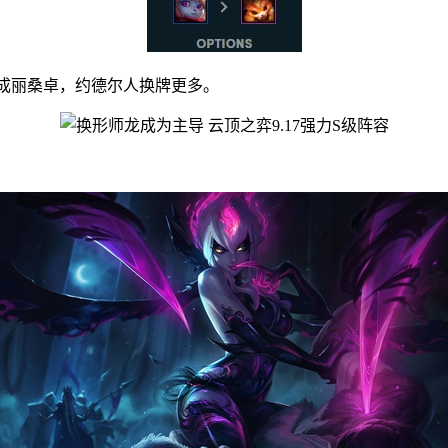
成丽桑卓，约德尔人换牌更多。