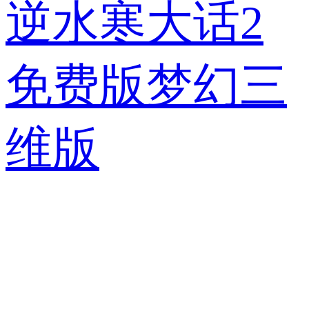
逆水寒
大话2
免费版
梦幻三
维版