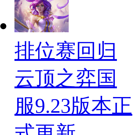
排位赛回归
云顶之弈国
服9.23版本正
式更新