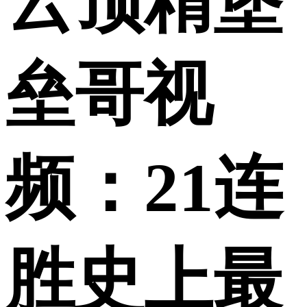
云顶精堡
垒哥视
频：21连
胜史上最