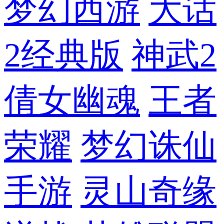
梦幻西游
大话
2经典版
神武2
倩女幽魂
王者
荣耀
梦幻诛仙
手游
灵山奇缘