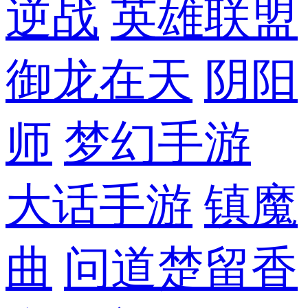
逆战
英雄联盟
御龙在天
阴阳
师
梦幻手游
大话手游
镇魔
曲
问道
楚留香